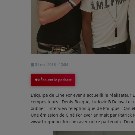
TOP 10
ARTISTES
PLAYLIST
TITRES DIFFUSÉS
Médias
31 mai 2018 - 12:04
PHOTOS
Écouter le podcast
PODCASTS
L'équipe de
Cine
For
ever
a accueilli le réalisateur E
VIDÉOS
compositeurs :
Denis
Bosque
, Ludovic B.
Delaval
et 
oublier l'interview téléphonique de
Philippe-
Danie
Une émission de Ciné For
ever
animait par Patrick
Participez
www.frequencefm.com avec notre partenaire Doun
DÉDICACES