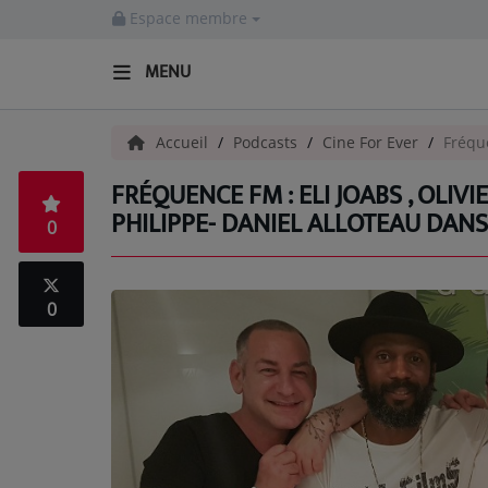
Espace membre
MENU
ACCUEIL
Accueil
Podcasts
Cine For Ever
Fréque
FRÉQUENCE FM : ELI JOABS , OLIV
Radio
PHILIPPE- DANIEL ALLOTEAU DANS
0
ACTUALITÉS
EMISSIONS
0
EQUIPES
EVÈNEMENTS
Musique