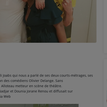
li
Joabs
qui nous a parlé de ses deux courts-métrages, ses
un des comédiens Olivier
Delange
.
Sans
l
Alloteau
metteur en scène de théâtre.
Nadjar
et Dounia Jorane Renou et diffusait sur
ia Web