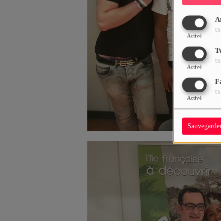
A
Ut
Activé
T
Ut
Activé
F
Ut
Activé
Sauvegarde