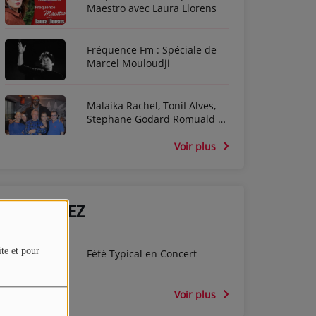
Maestro avec Laura Llorens
Fréquence Fm : Spéciale de
Marcel Mouloudji
Malaika Rachel, ToniI Alves,
Stephane Godard Romuald et
Séverine De Possel-Deydier
dans l'émission Cine For Ever
Voir plus
PARTICIPEZ
ite et pour
Féfé Typical en Concert
Voir plus