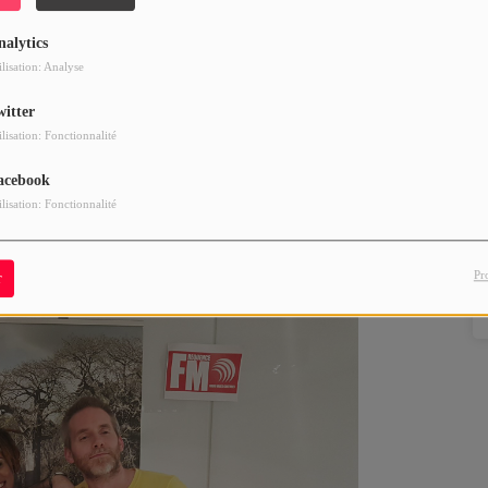
nalytics
ilisation: Analyse
witter
ilisation: Fonctionnalité
acebook
ilisation: Fonctionnalité
Pr
r