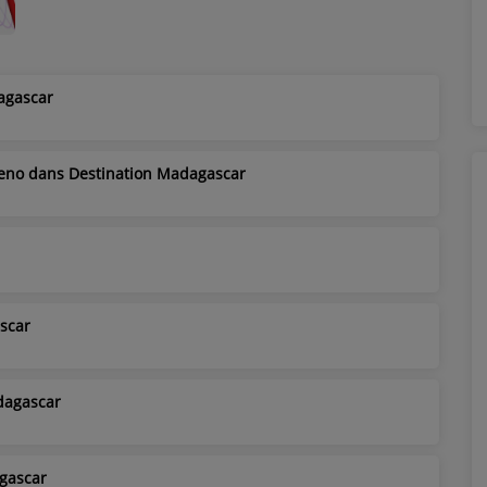
agascar
eno dans Destination Madagascar
scar
dagascar
gascar