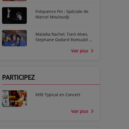
Fréquence Fm : Spéciale de
Marcel Mouloudji
Malaika Rachel, ToniI Alves,
Stephane Godard Romuald et
Séverine De Possel-Deydier
dans l'émission Cine For Ever
Voir plus
PARTICIPEZ
Féfé Typical en Concert
Voir plus