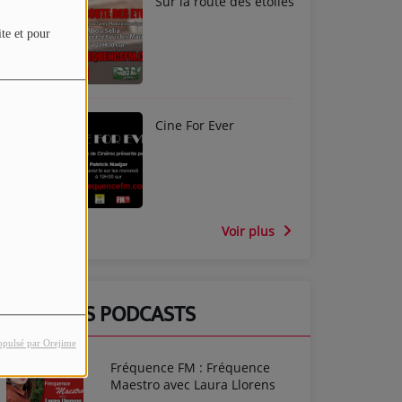
Sur la route des étoiles
ite et pour
Cine For Ever
Voir plus
DERNIERS PODCASTS
opulsé par Orejime
Fréquence FM : Fréquence
Maestro avec Laura Llorens