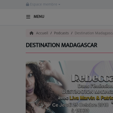
Espace membre
MENU
ACCUEIL
Accueil
Podcasts
Destination Madagasc
DESTINATION MADAGASCAR
Radio
ACTUALITÉS
EMISSIONS
EQUIPES
EVÈNEMENTS
Musique