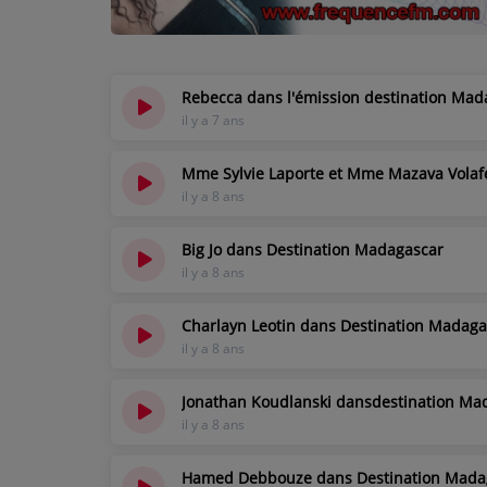
TOP 10
ARTISTES
Rebecca dans l'émission destination Mad
PLAYLIST
il y a 7 ans
TITRES DIFFUSÉS
Mme Sylvie Laporte et Mme Mazava Volaf
il y a 8 ans
Médias
Big Jo dans Destination Madagascar
PHOTOS
il y a 8 ans
PODCASTS
Charlayn Leotin dans Destination Madaga
il y a 8 ans
VIDÉOS
Jonathan Koudlanski dansdestination Ma
Participez
il y a 8 ans
DÉDICACES
Hamed Debbouze dans Destination Mada