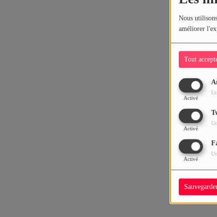
Nous utilisons
améliorer l'ex
Tout accept
A
Ut
Activé
T
Ut
Activé
F
Ut
Activé
Sauvegarde