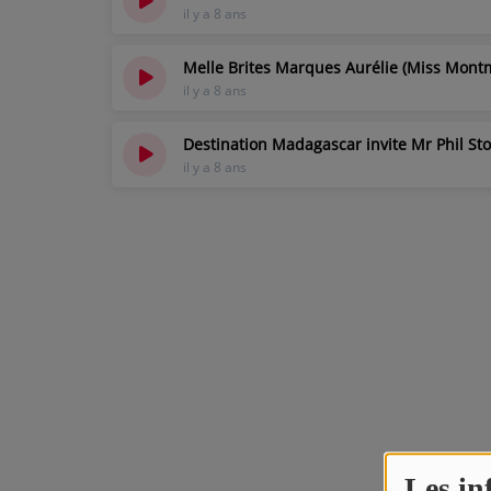
il y a 8 ans
JEUX CONCOURS
Melle Brites Marques Aurélie (Miss Mont
il y a 8 ans
Contact
Destination Madagascar invite Mr Phil St
il y a 8 ans
Les in