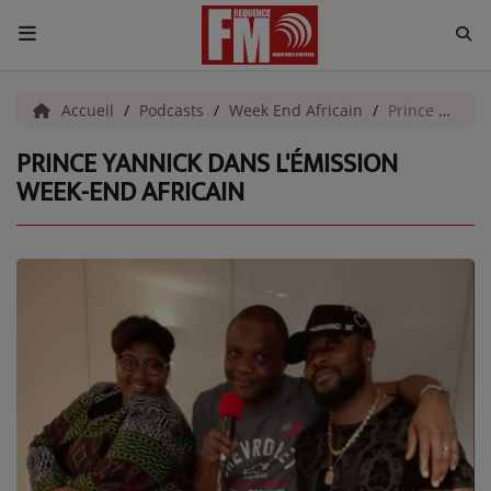
ACCUEIL
Accueil
Podcasts
Week End Africain
Prince Yannick dans l'émission Week-End Africain
PRINCE YANNICK DANS L'ÉMISSION
Radio
WEEK-END AFRICAIN
ACTUALITÉS
EMISSIONS
EQUIPES
EVÈNEMENTS
Musique
TOP 10