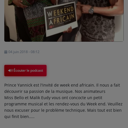
ARTISTES
PLAYLIST
TITRES DIFFUSÉS
Médias
04 juin 2018 - 08:12
PHOTOS
Écouter le podcast
PODCASTS
Prince Yannick est l'invité de
week end
africain.
Il nous a fait
VIDÉOS
découvrir sa passion de la musique.
Nos animateurs
Miss
Bello
et Malik
Eudy
vous ont concocte un petit
programme musical et les rendez-vous du
Week
end.
Veuillez
Participez
nous excuser pour le problème technique.
Mais tout est bien
DÉDICACES
qui finit bien.....
JEUX CONCOURS